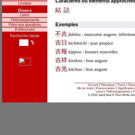
Caractères ou éléments approché
Lexique
結
詰
Divers
Liens
Téléchargements
Exemples
Foire aux questions
Préférences
不
吉
fukitsu
: mauvaise augure, infortun
Recherche rapide
吉
日
kichinichi
: jour propice
吉
報
kippoo
: bonnes nouvelles
吉
祥
kisshoo
: bon augure
吉
兆
kitchoo
: bon augure
Accueil
|
Historique
|
Tracé
|
Clas
Nb de traits
|
Prononciation
|
Signification
Liens
|
Téléchargements
|
F
© 2011 kanji.free.fr Tout droits ré