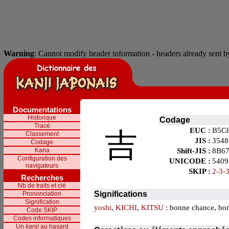
Warning
: Cannot modify header information - headers already sent by
Documentations
Historique
Codage
Tracé
EUC :
B5C
吉
Classement
JIS :
3548
Codage
Kana
Shift-JIS :
8B6
Configuration des
UNICODE :
5409
navigateurs
SKIP :
2-3-
Recherches
Nb de traits et clé
Significations
Prononciation
Signification
yoshi
,
KICHI
,
KITSU
: bonne chance, bo
Code SKIP
Codes informatiques
Un
kanji
au hasard