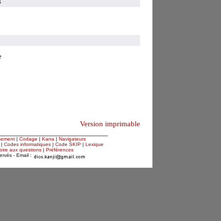
s
e
Version imprimable
sement
|
Codage
|
Kana
|
Navigateurs
|
Codes informatiques
|
Code SKIP
|
Lexique
oire aux questions
|
Préférences
servés - Email :