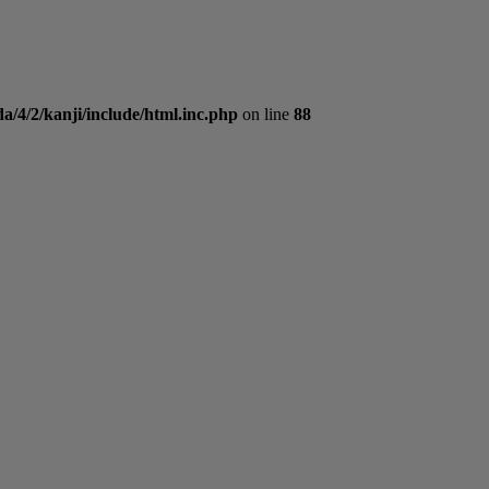
a/4/2/kanji/include/html.inc.php
on line
88