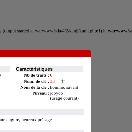
 (output started at /var/www/sda/4/2/kanji/kanji.php:1) in
/var/www/sd
Caractéristiques
8
Nb de traits :
6
Num. de clé :
33
7
Nom de la clé :
homme, savant
Niveau :
jooyoo
(usage courant)
3
nne augure, heureux présage