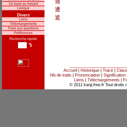
適
Un
kanji
au hasard
Lexique
遭
Divers
遮
Liens
Téléchargements
Foire aux questions
Préférences
Recherche rapide
Accueil
|
Historique
|
Tracé
|
Clas
Nb de traits
|
Prononciation
|
Signification
Liens
|
Téléchargements
|
Fo
© 2011 kanji.free.fr Tout droits