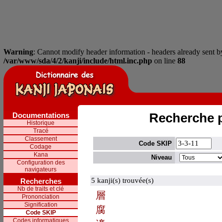
Warning
: Cannot modify header information - headers already sent by
/var/www/sda/4/2/kanji/include/html.inc.php
on line
88
Documentations
Recherche 
Historique
Tracé
Classement
Code SKIP
Codage
Kana
Niveau
Configuration des
navigateurs
5 kanji(s) trouvée(s)
Recherches
Nb de traits et clé
層
Prononciation
Signification
腐
Code SKIP
Codes informatiques