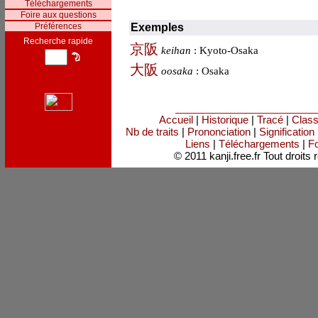
Téléchargements
Foire aux questions
Préférences
Exemples
Recherche rapide
京
阪
keihan
: Kyoto-Osaka
大
阪
oosaka
: Osaka
Accueil
|
Historique
|
Tracé
|
Clas
Nb de traits
|
Prononciation
|
Signification
Liens
|
Téléchargements
|
Fo
© 2011 kanji.free.fr Tout droits