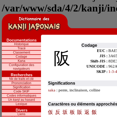
/var/www/sda/4/2/kanji/in
Documentations
Historique
Codage
Tracé
EUC :
BAE
阪
Classement
JIS :
3A6
Codage
Kana
Shift-JIS :
8DE
Configuration des
UNICODE :
962
navigateurs
SKIP :
1-3-
Recherches
Nb de traits et clé
Significations
Prononciation
Signification
saka
: pente, inclinaison, colline
Code SKIP
Codes informatiques
Un
kanji
au hasard
Caractères ou éléments approché
Lexique
Divers
仮
反
坂
板
販
返
飯
Liens