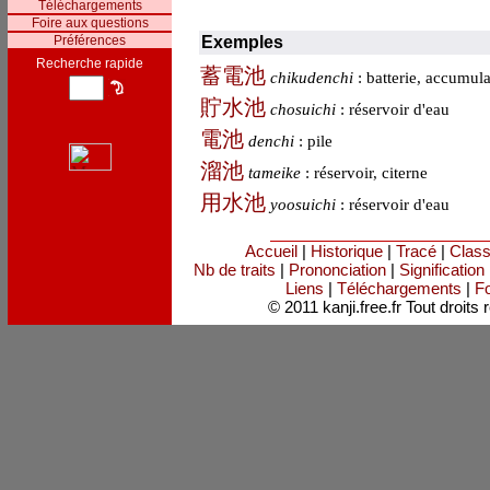
Téléchargements
Foire aux questions
Préférences
Exemples
Recherche rapide
蓄
電
池
chikudenchi
: batterie, accumula
貯
水
池
chosuichi
: réservoir d'eau
電
池
denchi
: pile
溜
池
tameike
: réservoir, citerne
用
水
池
yoosuichi
: réservoir d'eau
Accueil
|
Historique
|
Tracé
|
Clas
Nb de traits
|
Prononciation
|
Signification
Liens
|
Téléchargements
|
Fo
© 2011 kanji.free.fr Tout droits