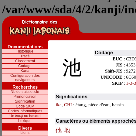
/var/www/sda/4/2/kanji/in
Documentations
Historique
Codage
Tracé
EUC :
C3D
池
Classement
JIS :
4353
Codage
Kana
Shift-JIS :
9272
Configuration des
UNICODE :
6C6
navigateurs
SKIP :
1-3-
Recherches
Nb de traits et clé
Significations
Prononciation
Signification
ike
,
CHI
: étang, pièce d'eau, bassin
Code SKIP
Codes informatiques
Un
kanji
au hasard
Caractères ou éléments approché
Lexique
Divers
他
地
Liens