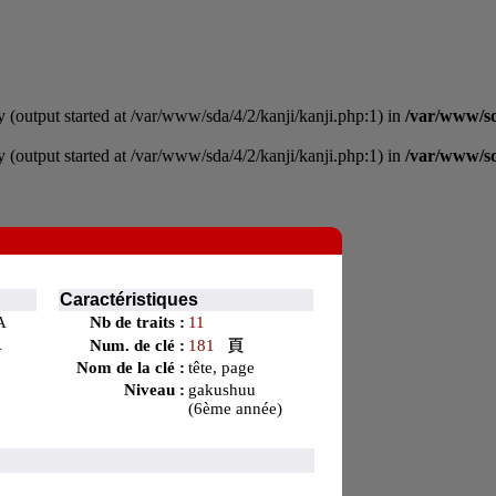
 (output started at /var/www/sda/4/2/kanji/kanji.php:1) in
/var/www/sd
 (output started at /var/www/sda/4/2/kanji/kanji.php:1) in
/var/www/sd
Caractéristiques
A
Nb de traits :
11
A
Num. de clé :
181
8
Nom de la clé :
tête, page
Niveau :
gakushuu
(6ème année)
9