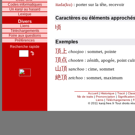
itada(ku)
: porter sur la tête, recevoir
Codes informatiques
Un
kanji
au hasard
Lexique
Caractères ou éléments approché
Divers
Liens
頃
Téléchargements
Foire aux questions
Préférences
Exemples
Recherche rapide
頂
上
choojoo
: sommet, pointe
頂
点
chooten
: zénith, apogée, point cul
山
頂
sanchoo
: cime, sommet
絶
頂
zetchoo
: sommet, maximum
Accueil
|
Historique
|
Tracé
|
Clas
Nb de traits
|
Prononciation
|
Signification
Liens
|
Téléchargements
|
F
© 2011 kanji.free.fr Tout droits ré