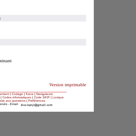
s
minant
Version imprimable
sement
|
Codage
|
Kana
|
Navigateurs
|
Codes informatiques
|
Code SKIP
|
Lexique
oire aux questions
|
Préférences
servés - Email :