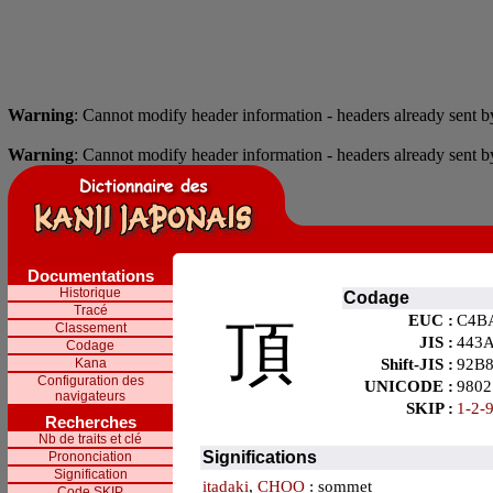
Warning
: Cannot modify header information - headers already sent by
Warning
: Cannot modify header information - headers already sent by
Documentations
Historique
Codage
Tracé
EUC :
C4B
頂
Classement
JIS :
443
Codage
Kana
Shift-JIS :
92B
Configuration des
UNICODE :
9802
navigateurs
SKIP :
1-2-
Recherches
Nb de traits et clé
Significations
Prononciation
Signification
itadaki
,
CHOO
: sommet
Code SKIP