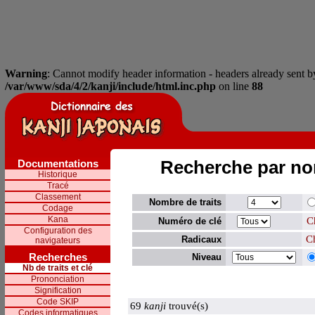
Warning
: Cannot modify header information - headers already sent by
/var/www/sda/4/2/kanji/include/html.inc.php
on line
88
Documentations
Recherche par nom
Historique
Tracé
Classement
Nombre de traits
Codage
Kana
C
Numéro de clé
Configuration des
Ch
Radicaux
navigateurs
Recherches
Niveau
Nb de traits et clé
Prononciation
Signification
Code SKIP
69
kanji
trouvé(s)
Codes informatiques