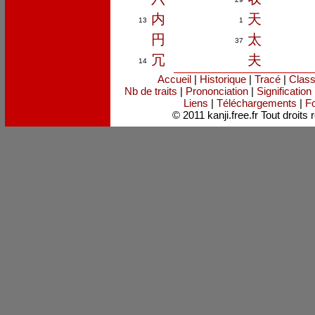
内
天
13
1
円
太
37
冗
夫
14
Accueil
|
Historique
|
Tracé
|
Clas
Nb de traits
|
Prononciation
|
Signification
Liens
|
Téléchargements
|
Fo
© 2011 kanji.free.fr Tout droits