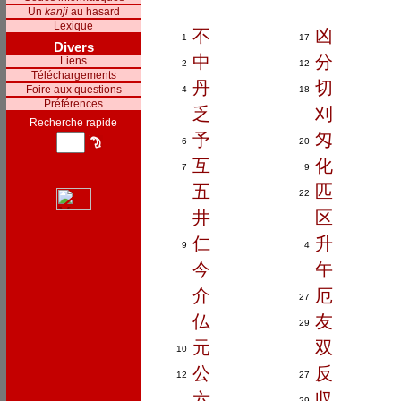
Un
kanji
au hasard
Lexique
不
凶
1
17
Divers
中
分
Liens
2
12
Téléchargements
丹
切
Foire aux questions
4
18
Préférences
乏
刈
Recherche rapide
予
匁
6
20
互
化
7
9
五
匹
22
井
区
仁
升
9
4
今
午
介
厄
27
仏
友
29
元
双
10
公
反
12
27
六
収
29